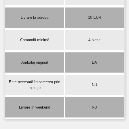
Livrare la adresa
10 EUR
Comandă minimă
4 piese
Ambalaj original
DA
Este necesară întoarcerea prin
NU
injecție
Livrare in weekend
NU