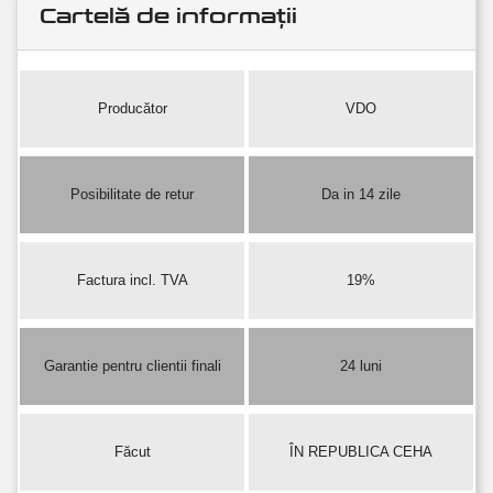
Cartelă de informații
Producător
VDO
Posibilitate de retur
Da in 14 zile
Factura incl. TVA
19%
Garantie pentru clientii finali
24 luni
Făcut
ÎN REPUBLICA CEHA