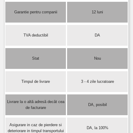
Garantie pentru companii
12 luni
TVA deductibil
DA
Stat
Nou
Timpul de livrare
3 - 4 zile lucratoare
Livrare la o altă adresă decât cea
DA, posibil
de facturare
Asigurare in caz de pierdere si
DA, la 100%
deteriorare in timpul transportului