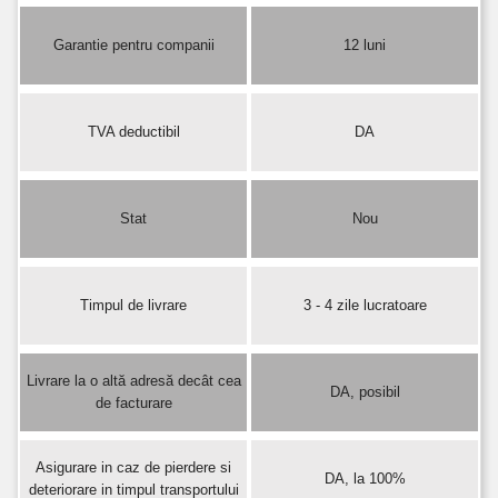
Garantie pentru companii
12 luni
TVA deductibil
DA
Stat
Nou
Timpul de livrare
3 - 4 zile lucratoare
Livrare la o altă adresă decât cea
DA, posibil
de facturare
Asigurare in caz de pierdere si
DA, la 100%
deteriorare in timpul transportului