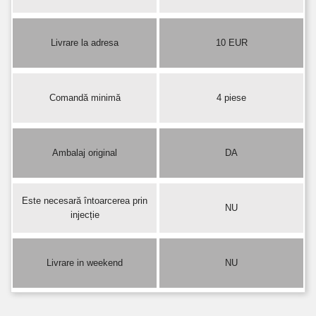
Livrare la adresa
10 EUR
Comandă minimă
4 piese
Ambalaj original
DA
Este necesară întoarcerea prin
NU
injecție
Livrare in weekend
NU