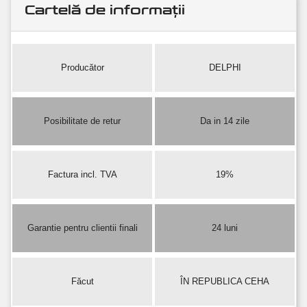
Cartelă de informații
Producător
DELPHI
Posibilitate de retur
Da in 14 zile
Factura incl. TVA
19%
Garantie pentru clientii finali
24 luni
Făcut
ÎN REPUBLICA CEHA