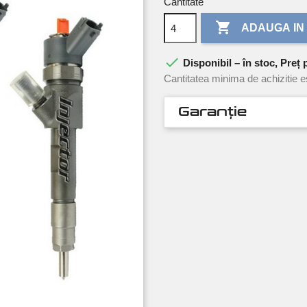
Cantitate

ADAUGA IN

Disponibil – în stoc, Preț 
Cantitatea minima de achizitie e
Garanție