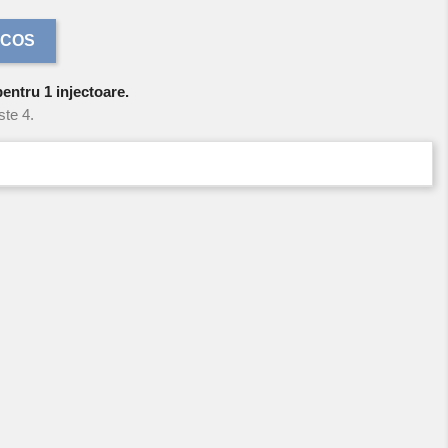
 COS
pentru 1 injectoare.
ste 4.