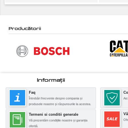
Producătorii
Informații
Faq
Co
Întrebări frecvente despre compania și
Aic
produsele noastre și răspunsurile la acestea.
Vâ
Termeni si conditii generale
Ofe
Vă prezentăm condițiile noastre și garanția
oferită.