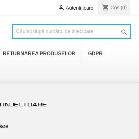
shopping_cart

Cos
(0)
Autentificare

RETURNAREA PRODUSELOR
GDPR
H INJECTOARE
oare