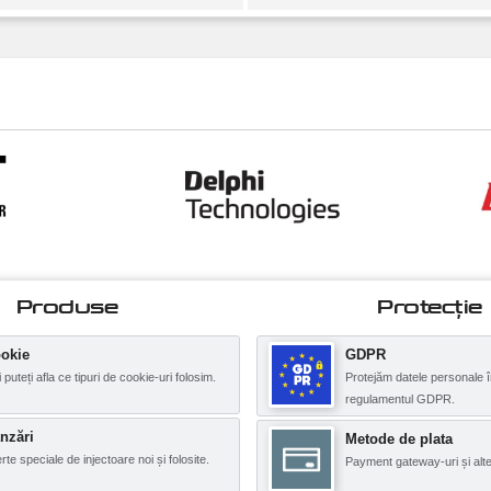
Produse
Protecţie
okie
GDPR
i puteți afla ce tipuri de cookie-uri folosim.
Protejăm datele personale î
regulamentul GDPR.
nzări
Metode de plata
rte speciale de injectoare noi și folosite.
Payment gateway-uri și alte 