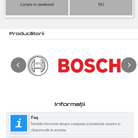
Livrare in weekend
NU
Producătorii
Informații
Faq
Întrebări frecvente despre compania și produsele noastre și
răspunsurile la acestea.