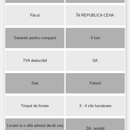
Făcut
ÎN REPUBLICA CEHA
Garantie pentru companii
6 luni
TVA deductibil
DA
Stat
Folosit
Timpul de livrare
3 - 4 zile lucratoare
Livrare la o altă adresă decât cea
DA, posibil