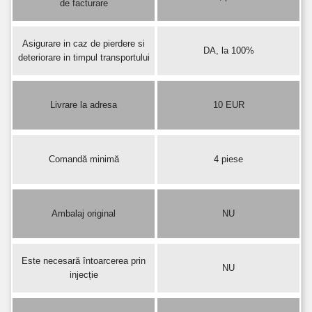
de facturare
Asigurare in caz de pierdere si
DA, la 100%
deteriorare in timpul transportului
Livrare la adresa
10 EUR
Comandă minimă
4 piese
Ambalaj original
NU
Este necesară întoarcerea prin
NU
injecție