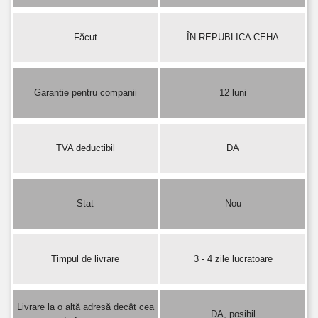
Făcut
ÎN REPUBLICA CEHA
Garantie pentru companii
12 luni
TVA deductibil
DA
Stat
Nou
Timpul de livrare
3 - 4 zile lucratoare
Livrare la o altă adresă decât cea
DA, posibil