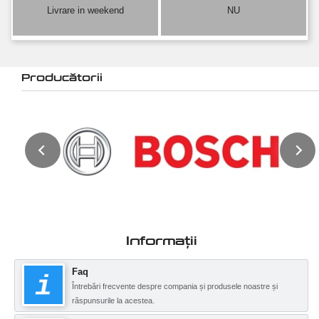
Livrare in weekend
NU
Producătorii
Informații
Faq
Întrebări frecvente despre compania și produsele noastre și
răspunsurile la acestea.