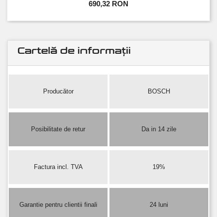
690,32 RON
Cartelă de informații
Producător
BOSCH
Posibilitate de retur
Da in 14 zile
Factura incl. TVA
19%
Garantie pentru clientii finali
24 luni