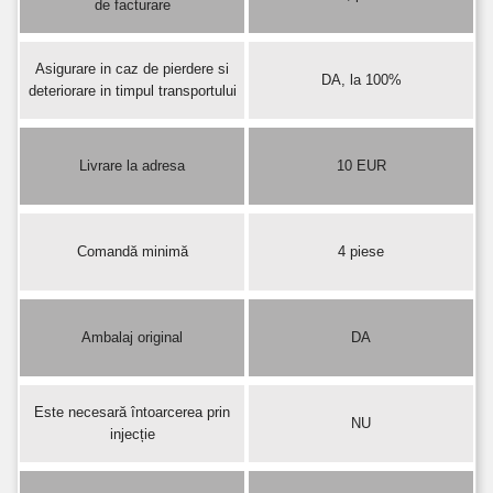
de facturare
Asigurare in caz de pierdere si
DA, la 100%
deteriorare in timpul transportului
Livrare la adresa
10 EUR
Comandă minimă
4 piese
Ambalaj original
DA
Este necesară întoarcerea prin
NU
injecție