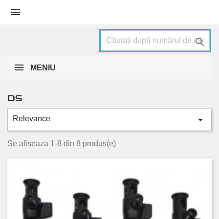


MENIU
DS

Relevance
Categorii
Ds4
4
Se afiseaza 1-8 din 8 produs(e)
Ds5
4
Stare
Nou
4
Folosit
4