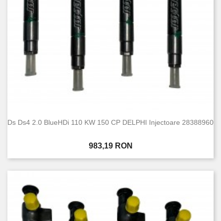
Ds Ds4 2.0 BlueHDi 110 KW 150 CP DELPHI Injectoare 28388960
Pret
983,19 RON