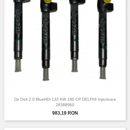
Ds Ds4 2.0 BlueHDi 133 KW 180 CP DELPHI Injectoare
28388960
Pret
983,19 RON