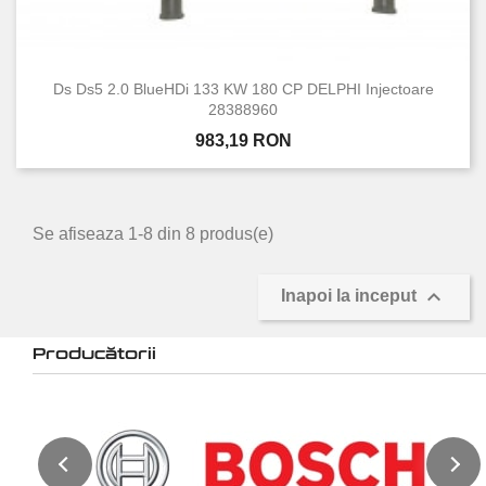
Ds Ds5 2.0 BlueHDi 133 KW 180 CP DELPHI Injectoare
28388960
Pret
983,19 RON
Se afiseaza 1-8 din 8 produs(e)

Inapoi la inceput
Producătorii