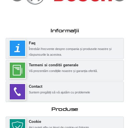
Informații
Faq
Întrebări frecvente despre compania și produsele noastre și
răspunsurile la acestea.
Termeni si conditii generale
Vă prezentăm condițiile noastre și garanția oferită.
Contact
Suntem pregătiți să vă ajutăm cu problemele
Produse
Cookie
Aici puteți afla ce tipuri de cookie-uri folosim.