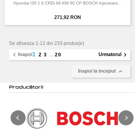
Hyundai I30 1.6 CRDi 66 KW 90 CP BOSCH Injectoare...
Pret
271,92 RON
Se afiseaza 1-12 din 233 produs(e)
1


Inapoi
Urmatorul
2
3
…
20

Inapoi la inceput
Producătorii