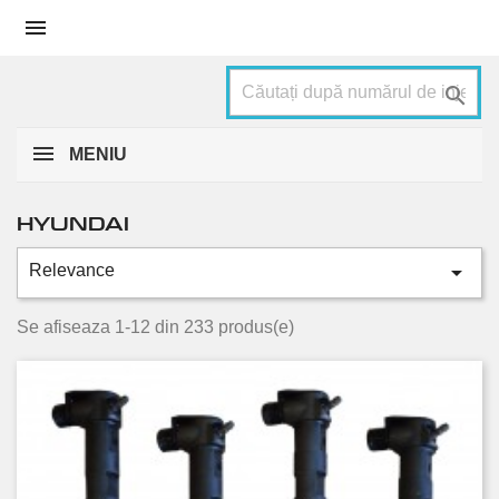


MENIU
HYUNDAI

Relevance
Categorii
Accent
4
Se afiseaza 1-12 din 233 produs(e)
Elantra
2
Getz
6
Grand santa fe
4
Grandeur
4
H-1
50
H100
1