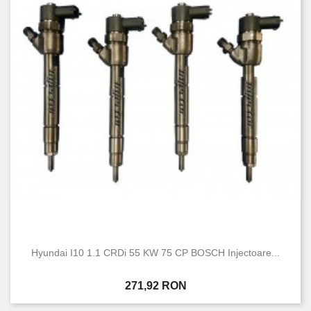
Hyundai I10 1.1 CRDi 55 KW 75 CP BOSCH Injectoare...
Pret
271,92 RON