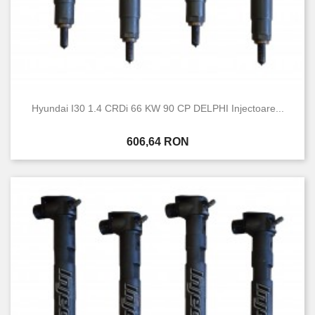
Hyundai I30 1.4 CRDi 66 KW 90 CP DELPHI Injectoare...
Pret
606,64 RON