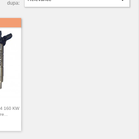

dupa:
x4 160 KW
e...
da