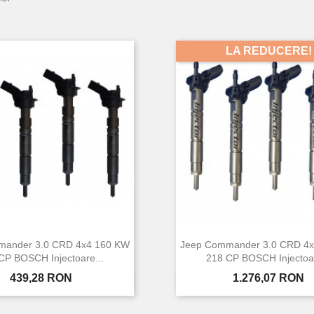
LA REDUCERE!
mander 3.0 CRD 4x4 160 KW
Jeep Commander 3.0 CRD 4
CP BOSCH Injectoare...
218 CP BOSCH Injectoar
Pret
Pret
439,28 RON
1.276,07 RON


Vizualizare rapida
Vizualizare rapi