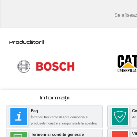
Se afiseaz
Producătorii
Informații
Faq
Co
Întrebări frecvente despre compania și
Aic
produsele noastre și răspunsurile la acestea.
Vâ
Termeni si conditii generale