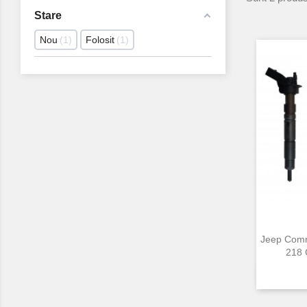
Stare
Nou
1
Folosit
1
Jeep Com
218 