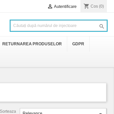
shopping_cart

Cos
(0)
Autentificare

RETURNAREA PRODUSELOR
GDPR
Sorteaza
Relevance