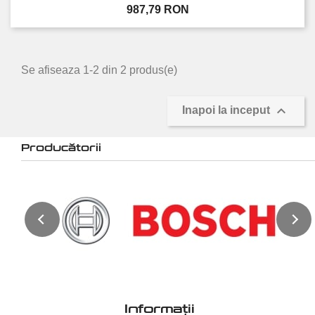
Pret
987,79 RON
Se afiseaza 1-2 din 2 produs(e)

Inapoi la inceput
Producătorii
Informații