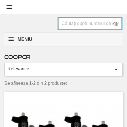


MENIU
COOPER

Relevance
Categorii
2.0 D
2
Se afiseaza 1-2 din 2 produs(e)
Stare
Nou
1
Folosit
1