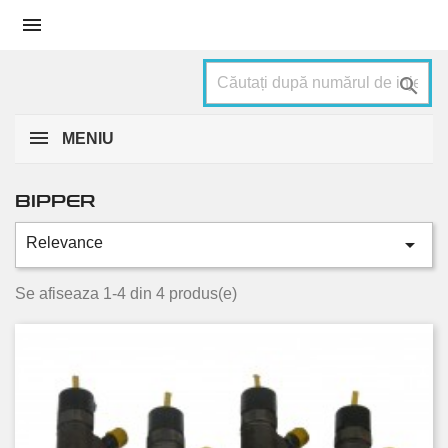


MENIU
BIPPER

Relevance
Categorii
1.3 HDi
2
Se afiseaza 1-4 din 4 produs(e)
1.4 HDi
2
Stare
Nou
2
Folosit
2