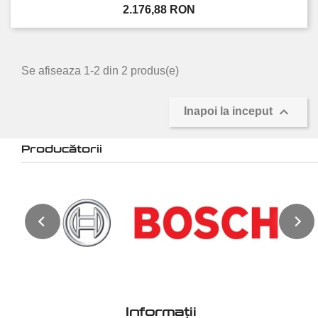
Pret
2.176,88 RON
Se afiseaza 1-2 din 2 produs(e)

Inapoi la inceput
Producătorii
Informații