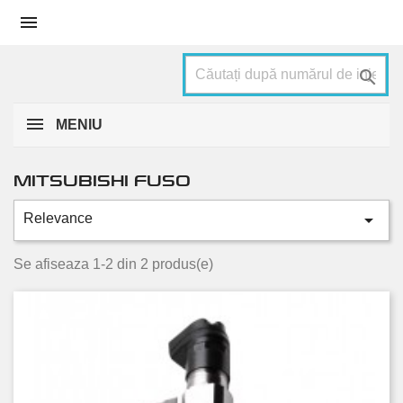


MENIU
MITSUBISHI FUSO

Relevance
Stare
Se afiseaza 1-2 din 2 produs(e)
Nou
2