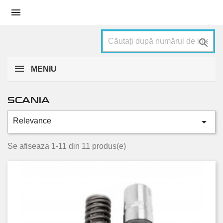


MENIU
SCANIA

Relevance
Categorii
114
2
Se afiseaza 1-11 din 11 produs(e)
124
4
164
1
R500
1
R580
1
T500
1
T580
1