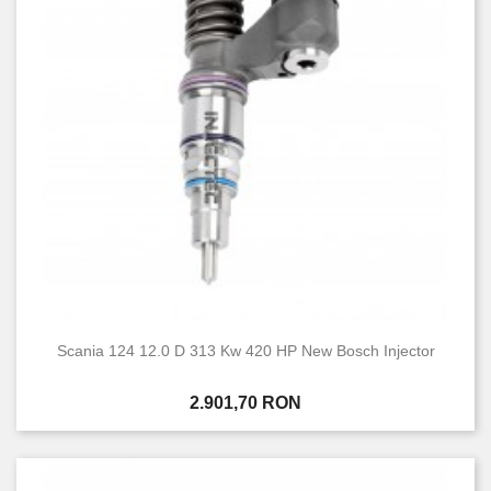
Stare
Nou
11
Scania 124 12.0 D 313 Kw 420 HP New Bosch Injector
Pret
2.901,70 RON