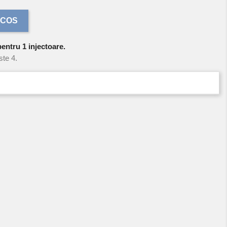
 COS
pentru 1 injectoare.
ste 4.