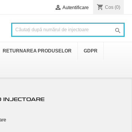
shopping_cart

Cos
(0)
Autentificare

RETURNAREA PRODUSELOR
GDPR
O INJECTOARE
are