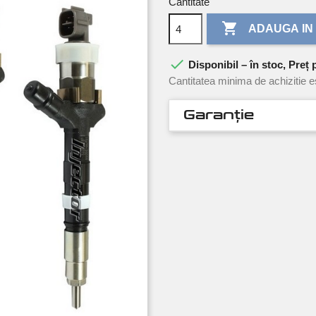
Cantitate

ADAUGA IN

Disponibil – în stoc, Preț 
Cantitatea minima de achizitie e
Garanție