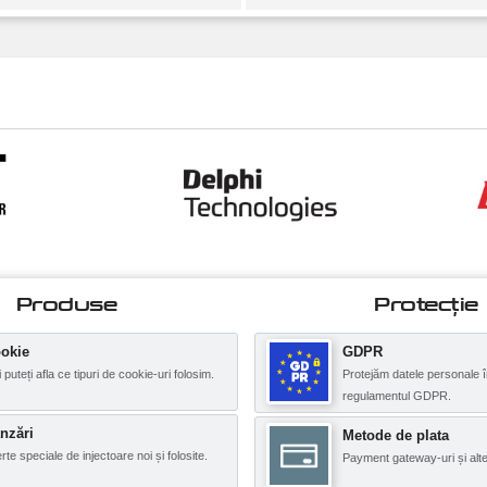
Produse
Protecţie
okie
GDPR
i puteți afla ce tipuri de cookie-uri folosim.
Protejăm datele personale î
regulamentul GDPR.
nzări
Metode de plata
rte speciale de injectoare noi și folosite.
Payment gateway-uri și alte 