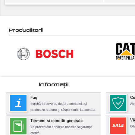
Producătorii
Informații
Faq
Co
Întrebări frecvente despre compania și
Aic
produsele noastre și răspunsurile la acestea.
Vâ
Termeni si conditii generale
Ofe
Vă prezentăm condițiile noastre și garanția
oferită.