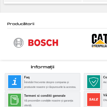
Producătorii
Informații
Faq
Co
Întrebări frecvente despre compania și
Aic
produsele noastre și răspunsurile la acestea.
Vâ
Termeni si conditii generale
Ofe
Vă prezentăm condițiile noastre și garanția
oferită.