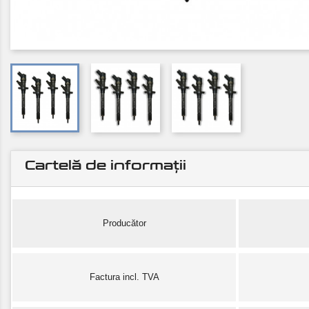
Cartelă de informații
Producător
Factura incl. TVA