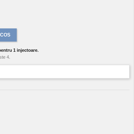
 COS
pentru 1 injectoare.
ste 4.