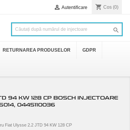
shopping_cart

Cos
(0)
Autentificare

RETURNAREA PRODUSELOR
GDPR
JTD 94 KW 128 CP BOSCH INJECTOARE
014, 0445110036
tru Fiat Ulysse 2.2 JTD 94 KW 128 CP