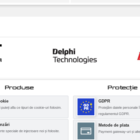
Produse
Protecţie
okie
GDPR
i puteți afla ce tipuri de cookie-uri folosim.
Protejăm datele personale î
regulamentul GDPR.
nzări
Metode de plata
rte speciale de injectoare noi și folosite.
Payment gateway-uri și alte 