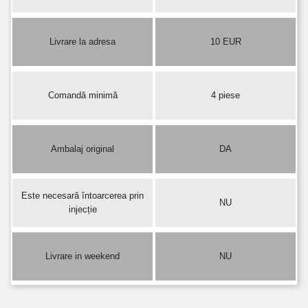
Livrare la adresa
10 EUR
Comandă minimă
4 piese
Ambalaj original
DA
Este necesară întoarcerea prin
NU
injecție
Livrare in weekend
NU