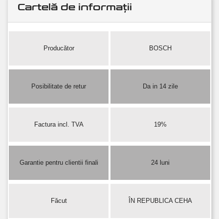
Cartelă de informații
Producător
BOSCH
Posibilitate de retur
Da in 14 zile
Factura incl. TVA
19%
Garantie pentru clientii finali
24 luni
Făcut
ÎN REPUBLICA CEHA