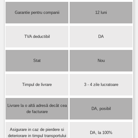
Garantie pentru companii
12 luni
TVA deductibil
DA
Stat
Nou
Timpul de livrare
3 - 4 zile lucratoare
Livrare la o altă adresă decât cea
DA, posibil
de facturare
Asigurare in caz de pierdere si
DA, la 100%
deteriorare in timpul transportului