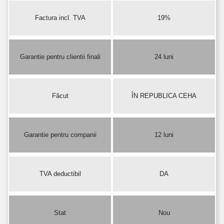
Factura incl. TVA
19%
Garantie pentru clientii finali
24 luni
Făcut
ÎN REPUBLICA CEHA
Garantie pentru companii
12 luni
TVA deductibil
DA
Stat
Nou