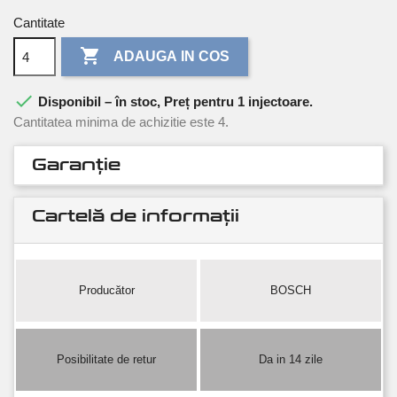
Cantitate

ADAUGA IN COS

Disponibil – în stoc, Preț pentru 1 injectoare.
Cantitatea minima de achizitie este 4.
Garanție
Cartelă de informații
Producător
BOSCH
Posibilitate de retur
Da in 14 zile