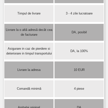
Timpul de livrare
3 - 4 zile lucratoare
Livrare la o altă adresă decât cea
DA, posibil
de facturare
Asigurare in caz de pierdere si
DA, la 100%
deteriorare in timpul transportului
Livrare la adresa
10 EUR
Comandă minimă
4 piese
Ambalaj original
DA