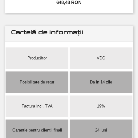
648,48 RON
Cartelă de informații
Producător
VDO
Posibilitate de retur
Da in 14 zile
Factura incl. TVA
19%
Garantie pentru clientii finali
24 luni