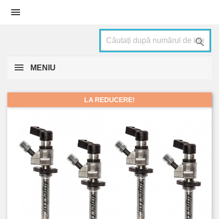


MENIU
LA REDUCERE!