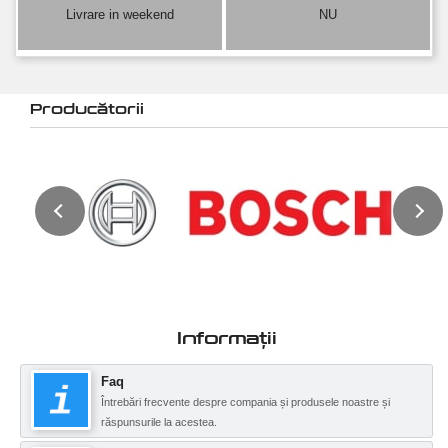
Livrare in weekend
NU
Producătorii
Informații
Faq
Întrebări frecvente despre compania și produsele noastre și
răspunsurile la acestea.