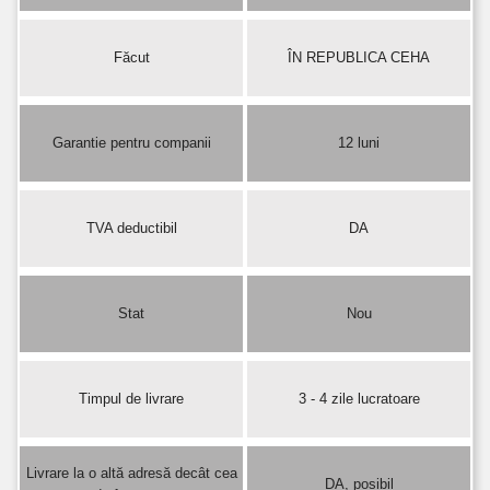
Făcut
ÎN REPUBLICA CEHA
Garantie pentru companii
12 luni
TVA deductibil
DA
Stat
Nou
Timpul de livrare
3 - 4 zile lucratoare
Livrare la o altă adresă decât cea
DA, posibil