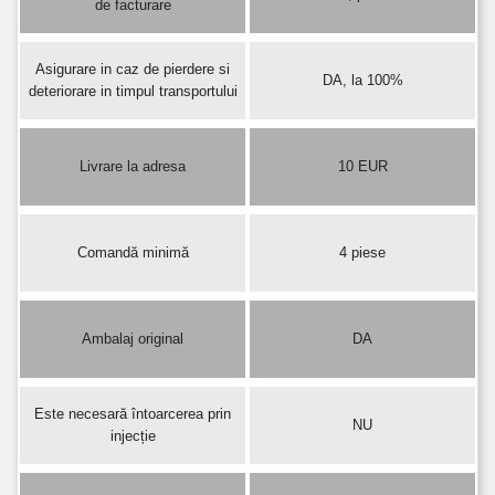
de facturare
Asigurare in caz de pierdere si
DA, la 100%
deteriorare in timpul transportului
Livrare la adresa
10 EUR
Comandă minimă
4 piese
Ambalaj original
DA
Este necesară întoarcerea prin
NU
injecție