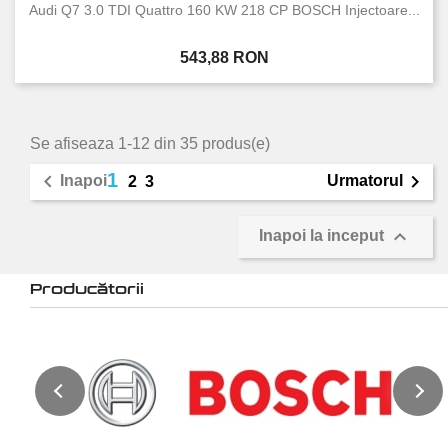
Audi Q7 3.0 TDI Quattro 160 KW 218 CP BOSCH Injectoare...
Pret
543,88 RON
Se afiseaza 1-12 din 35 produs(e)
1


Inapoi
Urmatorul
2
3

Inapoi la inceput
Producătorii