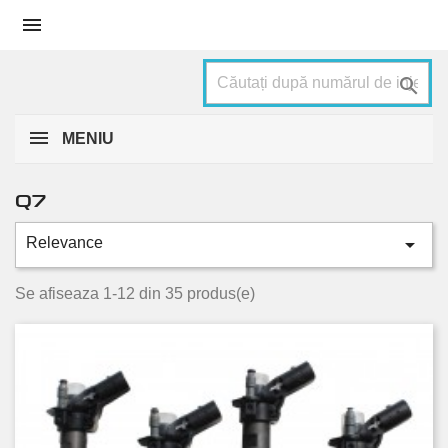


MENIU
Q7

Relevance
Categorii
3.0 TDI quattro
29
Se afiseaza 1-12 din 35 produs(e)
4.2 TDI quattro
4
6.0 TDI quattro
2
Stare
Nou
19
Folosit
16