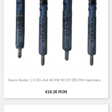
Nou
20
Folosit
22
Dacia Duster 1.5 DCi 4x4 66 KW 90 CP DELPHI Injectoare...
Pret
418,36 RON