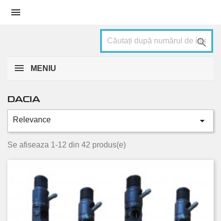


MENIU
DACIA

Relevance
Categorii
Dokker
4
Se afiseaza 1-12 din 42 produs(e)
Duster
11
Lodgy
6
Logan
13
Sandero
8
Stare