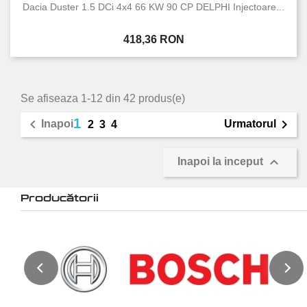
Dacia Duster 1.5 DCi 4x4 66 KW 90 CP DELPHI Injectoare...
Pret
418,36 RON
Se afiseaza 1-12 din 42 produs(e)
1


Inapoi
Urmatorul
2
3
4

Inapoi la inceput
Producătorii