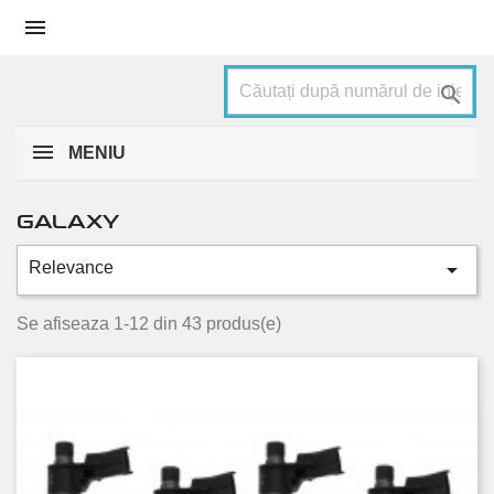


MENIU
GALAXY

Relevance
Categorii
1.6 TDCi
2
Se afiseaza 1-12 din 43 produs(e)
1.8 TDCi
4
1.9 TDI
7
2.0 TDCi
16
2.0 TDCi 4x4
8
2.0 TDCi Bi-Turbo
2
2.2 TDCi
4