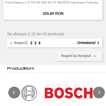
Ford Galaxy 1.9 TDI 66 KW 90 CP BOSCH Injectoare Folosite...
Pret
355,60 RON
Se afiseaza 1-12 din 43 produs(e)
1


Inapoi
Urmatorul
2
3
4

Inapoi la inceput
Producătorii