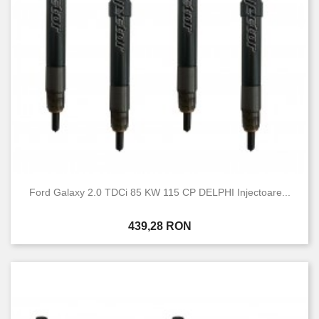
Ford Galaxy 2.0 TDCi 85 KW 115 CP DELPHI Injectoare...
Pret
439,28 RON