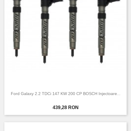
Stare
Nou
21
Folosit
22
Ford Galaxy 2.2 TDCi 147 KW 200 CP BOSCH Injectoare...
Pret
439,28 RON