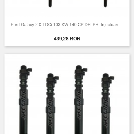
Ford Galaxy 2.0 TDCi 103 KW 140 CP DELPHI Injectoare...
Pret
439,28 RON