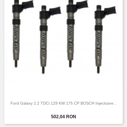
Ford Galaxy 2.2 TDCi 129 KW 175 CP BOSCH Injectoare...
Pret
502,04 RON