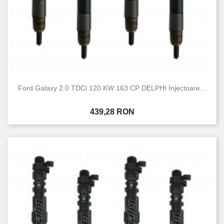
Ford Galaxy 2.0 TDCi 120 KW 163 CP DELPHI Injectoare...
Pret
439,28 RON